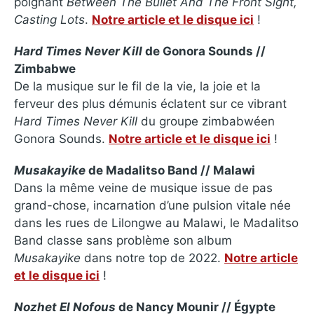
poignant
Between The Bullet And The Front Sight,
Casting Lots
.
Notre article et le disque ici
!
Hard Times Never Kill
de Gonora Sounds //
Zimbabwe
De la musique sur le fil de la vie, la joie et la
ferveur des plus démunis éclatent sur ce vibrant
Hard Times Never Kill
du groupe zimbabwéen
Gonora Sounds.
Notre article et le disque ici
!
Musakayike
de Madalitso Band // Malawi
Dans la même veine de musique issue de pas
grand-chose, incarnation d’une pulsion vitale née
dans les rues de Lilongwe au Malawi, le Madalitso
Band classe sans problème son album
Musakayike
dans notre top de 2022.
Notre article
et le disque ici
!
Nozhet El Nofous
de Nancy Mounir // Égypte