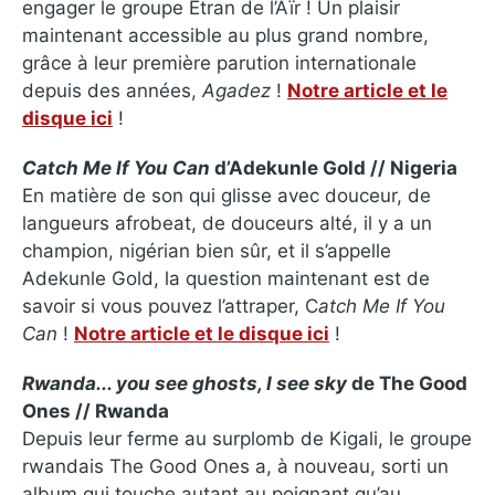
engager le groupe Etran de l’Aïr ! Un plaisir
maintenant accessible au plus grand nombre,
grâce à leur première parution internationale
depuis des années,
Agadez
!
Notre article et le
disque ici
!
Catch Me If You Can
d’Adekunle Gold // Nigeria
En matière de son qui glisse avec douceur, de
langueurs afrobeat, de douceurs alté, il y a un
champion, nigérian bien sûr, et il s’appelle
Adekunle Gold, la question maintenant est de
savoir si vous pouvez l’attraper, C
atch Me If You
Can
!
Notre article et le disque ici
!
Rwanda.​.​. you see ghosts, I see sky
de The Good
Ones // Rwanda
Depuis leur ferme au surplomb de Kigali, le groupe
rwandais The Good Ones a, à nouveau, sorti un
album qui touche autant au poignant qu’au