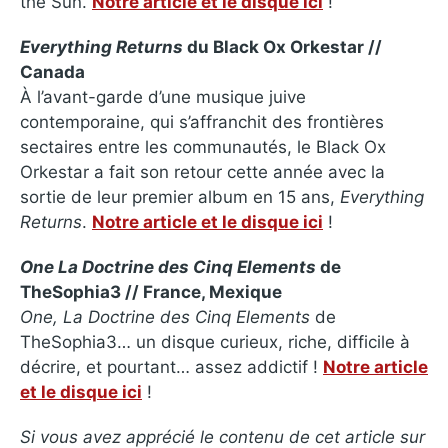
the Sun.
Notre article et le disque ici
!
Everything Returns
du Black Ox Orkestar
//
Canada
À l’avant-garde d’une musique juive
contemporaine, qui s’affranchit des frontières
sectaires entre les communautés, le Black Ox
Orkestar a fait son retour cette année avec la
sortie de leur premier album en 15 ans,
Everything
Returns
.
Notre article et le disque ici
!
One
La Doctrine des Cinq Elements
de
TheSophia3
// France, Mexique
One, La Doctrine des Cinq Elements
de
TheSophia3… un disque curieux, riche, difficile à
décrire, et pourtant… assez addictif !
Notre article
et le disque ici
!
Si vous avez apprécié le contenu de cet article sur