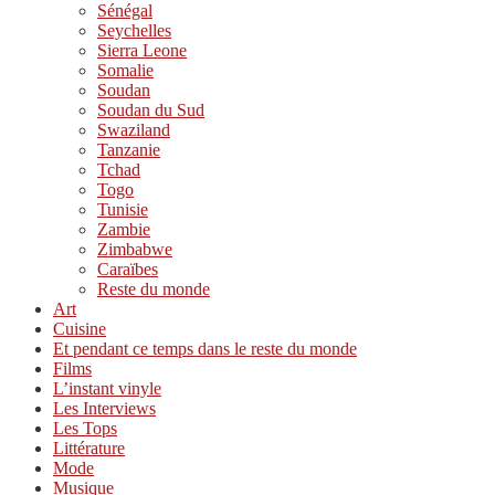
Sénégal
Seychelles
Sierra Leone
Somalie
Soudan
Soudan du Sud
Swaziland
Tanzanie
Tchad
Togo
Tunisie
Zambie
Zimbabwe
Caraïbes
Reste du monde
Art
Cuisine
Et pendant ce temps dans le reste du monde
Films
L’instant vinyle
Les Interviews
Les Tops
Littérature
Mode
Musique