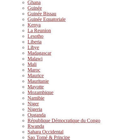
Ghana
Guinée
Guinée Bissau
Guinée Equatoriale
Kenya
La Reunion
Lesotho
Liberia
Libye
Madagascar
Malawi
Mali
Maroc
Maurice
Mauritanie
Mayotte
Mozambique
Namibie
Niger
Nigeria
Ouganda
République Démocratique du Congo
Rwanda
Sahara Occidental
Sao Tomé & Principe