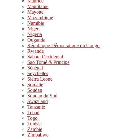
Maurice
Mauritanie
Mayotte
Mozambique
Namibie
Niger
Nigeria
Ouganda
République Démocratique du Congo
Rwanda
Sahara Occidental
Sao Tomé & Principe
Sénégal
Seychelles
Sierra Leone
Somalie
Soudan
Soudan du Sud
Swaziland
Tanzanie
Tchad
Togo
Tunisie
Zambie
Zimbabwe