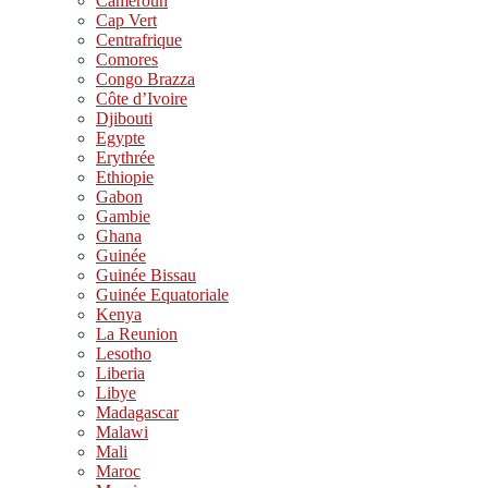
Cameroun
Cap Vert
Centrafrique
Comores
Congo Brazza
Côte d’Ivoire
Djibouti
Egypte
Erythrée
Ethiopie
Gabon
Gambie
Ghana
Guinée
Guinée Bissau
Guinée Equatoriale
Kenya
La Reunion
Lesotho
Liberia
Libye
Madagascar
Malawi
Mali
Maroc