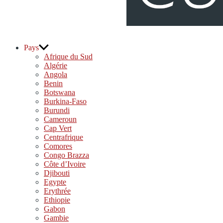
djolo.net
Pays
Afrique du Sud
Algérie
Angola
Benin
Botswana
Burkina-Faso
Burundi
Cameroun
Cap Vert
Centrafrique
Comores
Congo Brazza
Côte d’Ivoire
Djibouti
Egypte
Erythrée
Ethiopie
Gabon
Gambie