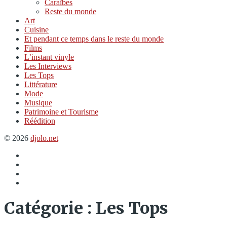
Caraïbes
Reste du monde
Art
Cuisine
Et pendant ce temps dans le reste du monde
Films
L’instant vinyle
Les Interviews
Les Tops
Littérature
Mode
Musique
Patrimoine et Tourisme
Réédition
© 2026
djolo.net
Élément
du
Twitter
menu
Insta
Spotify
Catégorie :
Les Tops