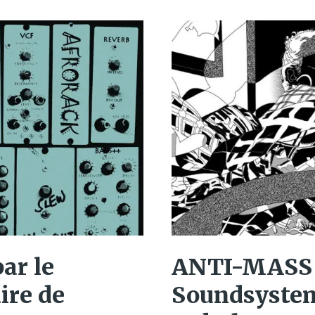
ANTI​-​MASS
par le
Soundsystem
ire de