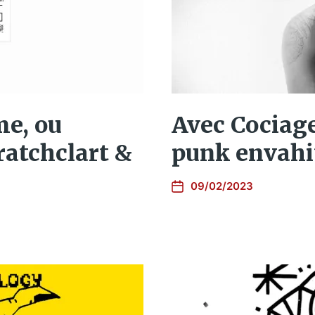
e, ou
Avec Cociage
ratchclart &
punk envahit
09/02/2023