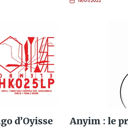
19/01/2022
ngo d’Oyisse
Anyim : le p