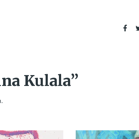
na Kulala”
h.