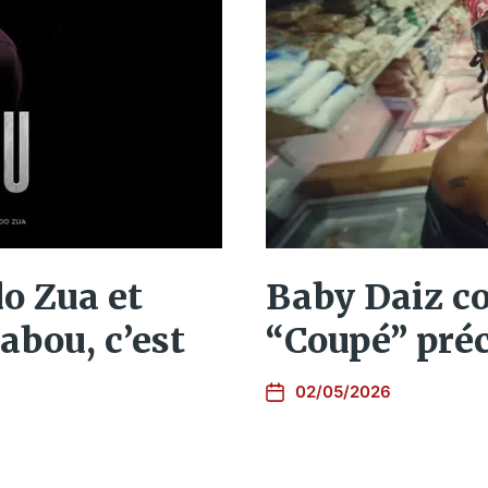
o Zua et
Baby Daiz co
cabou, c’est
“Coupé” préc
02/05/2026