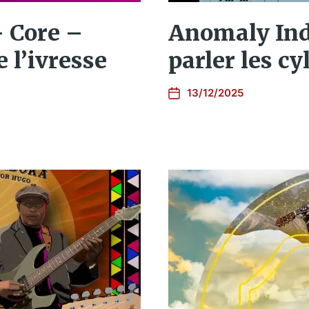
– Core –
Anomaly Inde
e l’ivresse
parler les cy
13/12/2025