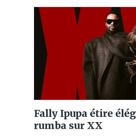
Fally Ipupa étire él
rumba sur XX