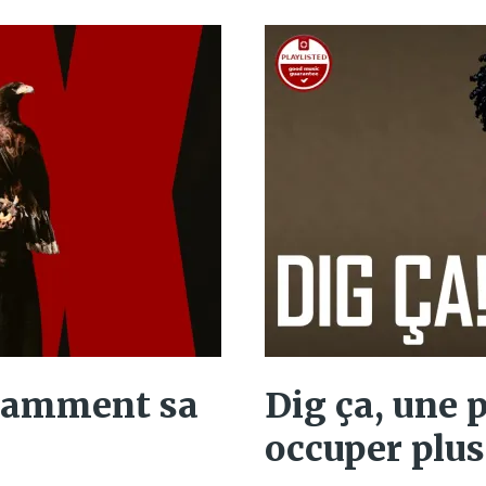
égamment sa
Dig ça, une p
occuper plus