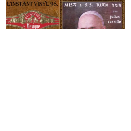
L’instant Vinyl : 98. Mass For
Pope John XXIII de Julián
Carrillo
14/08/2022