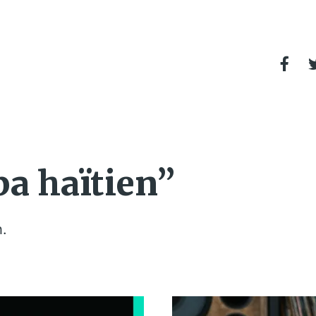
a haïtien”
h.