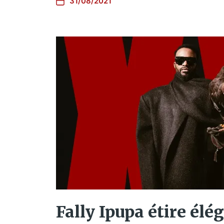
31/08/2021
Fally Ipupa étire él