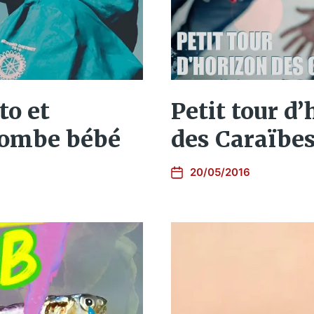
to et
Petit tour d
 bombe bébé
des Caraïbe
20/05/2016