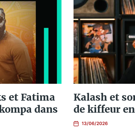
s et Fatima
Kalash et so
r kompa dans
de kiffeur en
13/06/2026