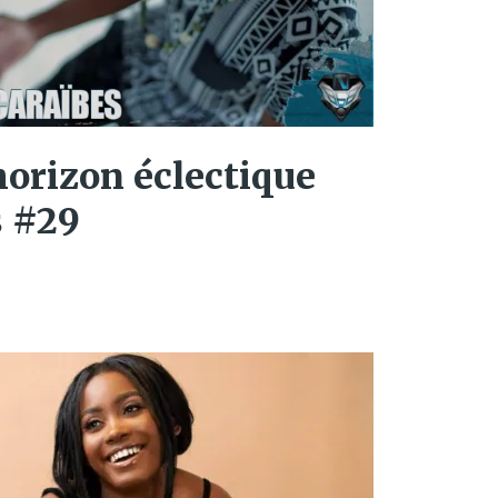
’horizon éclectique
s #29