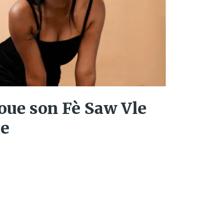
oue son Fè Saw Vle
ue