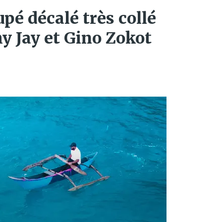
upé décalé très collé
hy Jay et Gino Zokot