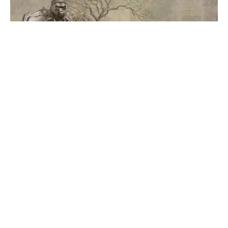
Burna Boy maitrise son jeu et
ses héros avec Odogwu
28/02/2020