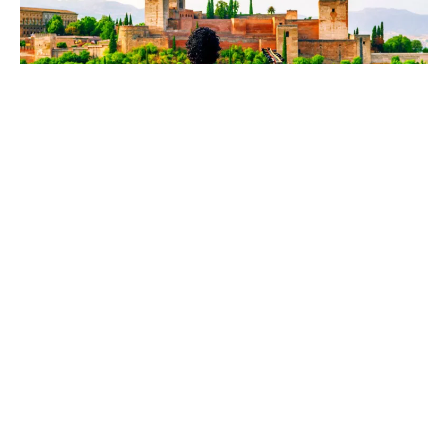
L’oudiste syrien Mohannad
Nasser nous transporte d’Al
Hamra à Al Hamra
02/10/2021