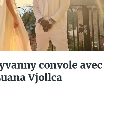
ayvanny convole avec
Luana Vjollca