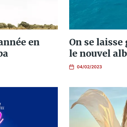
année en
On se laisse
ba
le nouvel a
04/02/2023