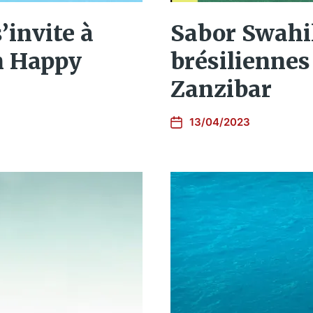
invite à
Sabor Swahil
n Happy
brésiliennes
Zanzibar
13/04/2023