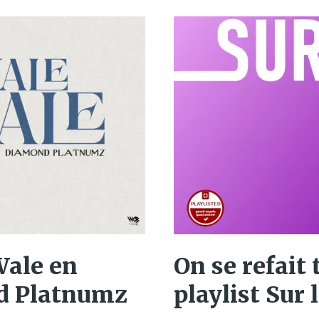
Wale en
On se refait t
d Platnumz
playlist Sur l