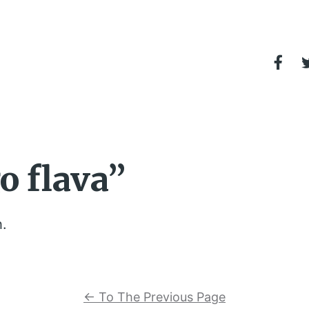
o flava”
h.
←
To The Previous Page