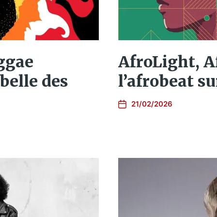
eggae
AfroLight, A
ebelle des
l’afrobeat su
21/02/2026