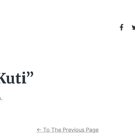
Kuti”
.
←
To The Previous Page