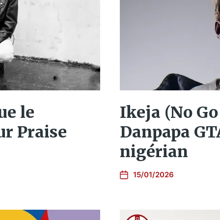
ue le
Ikeja (No Go
ur Praise
Danpapa GTA 
nigérian
15/01/2026