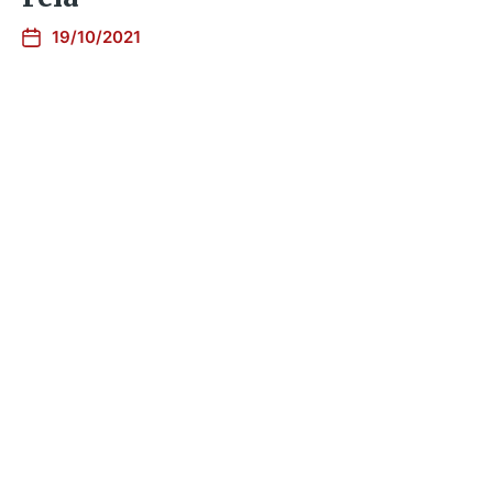
19/10/2021
Avec Shaq.Sr et son Pakisei,
l’afrobeat coule jusqu’au
Suriname
29/09/2021