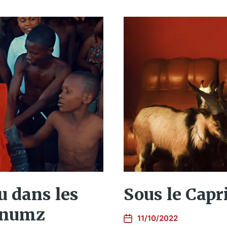
u dans les
Sous le Cap
tnumz
11/10/2022