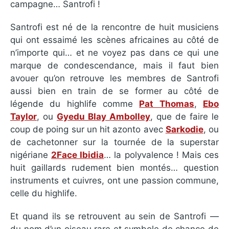
campagne… Santrofi !
Santrofi est né de la rencontre de huit musiciens
qui ont essaimé les scènes africaines au côté de
n’importe qui… et ne voyez pas dans ce qui une
marque de condescendance, mais il faut bien
avouer qu’on retrouve les membres de Santrofi
aussi bien en train de se former au côté de
légende du highlife comme
Pat Thomas
,
Ebo
Taylor
, ou
Gyedu Blay Ambolley
, que de faire le
coup de poing sur un hit azonto avec
Sarkodie
, ou
de cachetonner sur la tournée de la superstar
nigériane
2Face Ibidia
… la polyvalence ! Mais ces
huit gaillards rudement bien montés… question
instruments et cuivres, ont une passion commune,
celle du highlife.
Et quand ils se retrouvent au sein de Santrofi —
du nom d’un oiseau rare et symbole de chance de