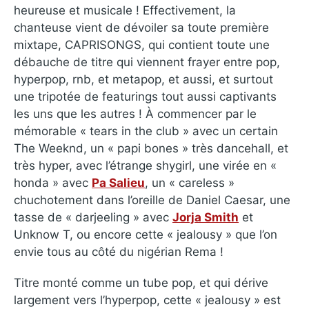
heureuse et musicale ! Effectivement, la
chanteuse vient de dévoiler sa toute première
mixtape, CAPRISONGS, qui contient toute une
débauche de titre qui viennent frayer entre pop,
hyperpop, rnb, et metapop, et aussi, et surtout
une tripotée de featurings tout aussi captivants
les uns que les autres ! À commencer par le
mémorable « tears in the club » avec un certain
The Weeknd, un « papi bones » très dancehall, et
très hyper, avec l’étrange shygirl, une virée en «
honda » avec
Pa Salieu
, un « careless »
chuchotement dans l’oreille de Daniel Caesar, une
tasse de « darjeeling » avec
Jorja Smith
et
Unknow T, ou encore cette « jealousy » que l’on
envie tous au côté du nigérian Rema !
Titre monté comme un tube pop, et qui dérive
largement vers l’hyperpop, cette « jealousy » est