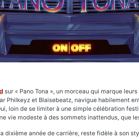
d
sur « Pano Tona », un morceau qui marque leurs r
 par Philkeyz et Blaisebeatz, navigue habilement e
i, loin de se limiter à une simple célébration fest
d’une vie modeste à des sommets inattendus, que l
sa dixième année de carrière, reste fidèle à son s