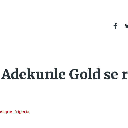
t Adekunle Gold se 
sique
,
Nigeria