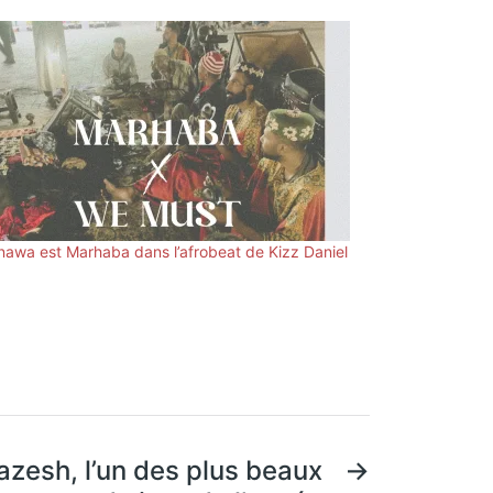
nawa est Marhaba dans l’afrobeat de Kizz Daniel
azesh, l’un des plus beaux
→