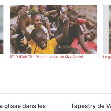
RTID (Rich Till I Die), les vœux de Kizz Daniel
Le g
e glisse dans les
Tapestry de V