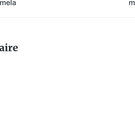
emela
m
aire