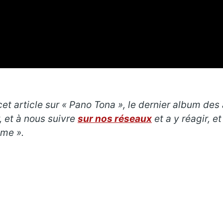
t article sur « Pano Tona », le dernier album des 
, et à nous suivre
sur nos réseaux
et a y réagir, 
ime ».