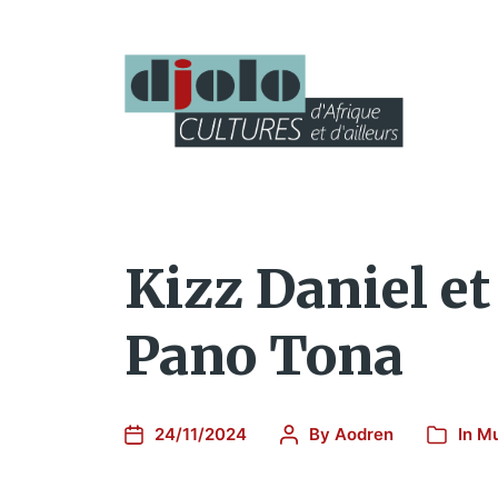
Kizz Daniel e
Pano Tona
24/11/2024
By
Aodren
In
Mu