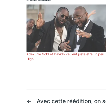
Adekunle Gold et Davido veulent juste être un peu
High
←
Avec cette réédition, on s