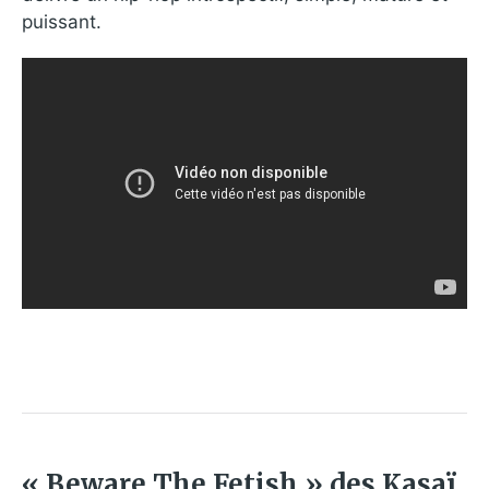
puissant.
« Beware The Fetish » des Kasaï