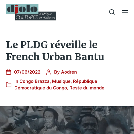
Le PLDG réveille le
French Urban Bantu
07/06/2022
By
Aodren
In
Congo Brazza
,
Musique
,
République
Démocratique du Congo
,
Reste du monde