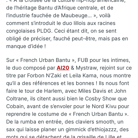
de l’héritage Bantu d’Afrique centrale, et de
l’industrie fauchée de Maubeuge… », voilà
comment s’introduit le duo lillois aux racines
congolaises PLDG. Ceci étant dit, on se sent
obligé de préciser, fauché peut-être, mais pas en
manque d’idée !
Sur « French Urban Bantu », FUB pour les intimes,
le duo composé par
Al20
& Mystraw, rejoint sur ce
titre par Forbon N’Zaki et Leila Kama, nous montre
qu’il a des références et les bonnes ! Ils nous font
faire le tour de Harlem, avec Miles Davis et John
Coltrane, ils citent aussi bien le Cosby Show que
Cobain, avant de s’envoler pour le Nord Kivu pour
reprendre le costume de « French Urban Bantu ».
De la rumba en entrée, des claviers smooth, un
sax qui laisse planer un gimmick d’ethiojazzz, des
mots qui se détachent de la grisaille de Lille et