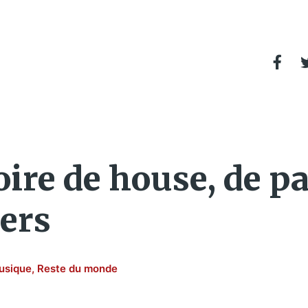
oire de house, de p
ers
usique
,
Reste du monde