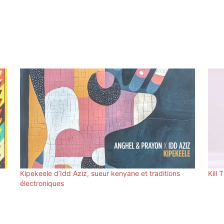
Kipekeele d’Idd Aziz, sueur kenyane et traditions
Kill
électroniques