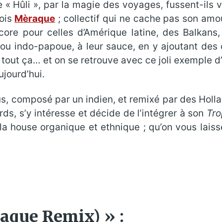
e « Hûli », par la magie des voyages, fussent-ils 
mois
Mèraque
; collectif qui ne cache pas son amo
ncore pour celles d’Amérique latine, des Balkans
ou indo-papoue, à leur sauce, en y ajoutant des 
tout ça… et on se retrouve avec ce joli exemple d’h
ujourd’hui.
us, composé par un indien, et remixé par des Hollan
ds, s’y intéresse et décide de l’intégrer à son
Tro
a house organique et ethnique ; qu’on vous laisse
aque Remix) » :