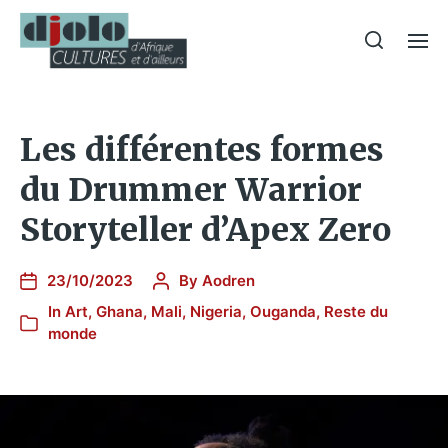
Les différentes formes
du Drummer Warrior
Storyteller d’Apex Zero
23/10/2023
By
Aodren
In
Art
,
Ghana
,
Mali
,
Nigeria
,
Ouganda
,
Reste du
monde