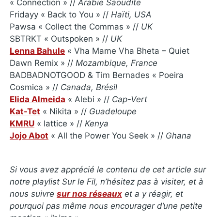
« Connection » //
Arabie Saoudite
Fridayy « Back to You » //
Haïti, USA
Pawsa « Collect the Commas » //
UK
SBTRKT « Outspoken » //
UK
Lenna Bahule
« Vha Mame Vha Bheta – Quiet
Dawn Remix » //
Mozambique, France
BADBADNOTGOOD & Tim Bernades « Poeira
Cosmica » //
Canada, Brésil
Elida Almeida
« Alebi » //
Cap-Vert
Kat-Tet
« Nikita » //
Guadeloupe
KMRU
« lattice » //
Kenya
Jojo Abot
« All the Power You Seek » //
Ghana
Si vous avez apprécié le contenu de cet article sur
notre playlist Sur le Fil, n’hésitez pas à visiter, et à
nous suivre
sur nos réseaux
et a y réagir, et
pourquoi pas même nous encourager d’une petite