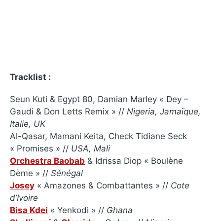
Tracklist :
Seun Kuti & Egypt 80, Damian Marley « Dey –
Gaudi & Don Letts Remix » //
Nigeria, Jamaïque,
Italie, UK
Al-Qasar, Mamani Keita, Check Tidiane Seck
« Promises » //
USA, Mali
Orchestra Baobab
& Idrissa Diop « Boulène
Dème » //
Sénégal
Josey
« Amazones & Combattantes » //
Cote
d’Ivoire
Bisa Kdei
« Yenkodi » //
Ghana