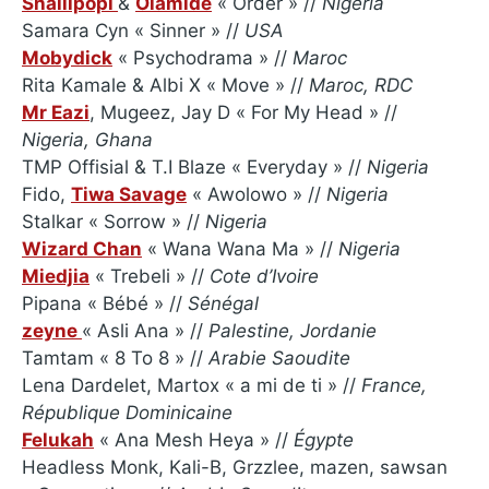
Shallipopi
&
Olamide
« Order » //
Nigeria
Samara Cyn « Sinner » //
USA
Mobydick
« Psychodrama » //
Maroc
Rita Kamale & Albi X « Move » //
Maroc, RDC
Mr Eazi
, Mugeez, Jay D « For My Head » //
Nigeria, Ghana
TMP Offisial & T.I Blaze « Everyday » //
Nigeria
Fido,
Tiwa Savage
« Awolowo » //
Nigeria
Stalkar « Sorrow » //
Nigeria
Wizard Chan
« Wana Wana Ma » //
Nigeria
Miedjia
« Trebeli » //
Cote d’Ivoire
Pipana « Bébé » //
Sénégal
zeyne
« Asli Ana » //
Palestine, Jordanie
Tamtam « 8 To 8 » //
Arabie Saoudite
Lena Dardelet, Martox « a mi de ti » //
France,
République Dominicaine
Felukah
« Ana Mesh Heya » //
Égypte
Headless Monk, Kali-B, Grzzlee, mazen, sawsan