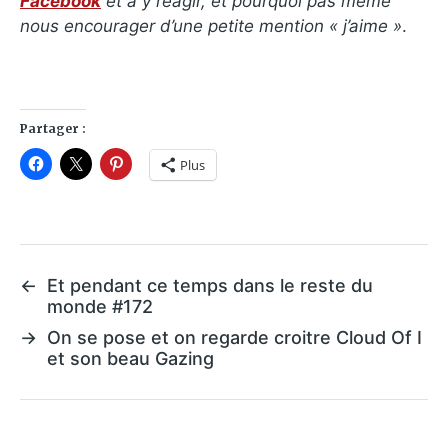
Facebook
et a y réagir, et pourquoi pas même
nous encourager d’une petite mention « j’aime »
.
Partager :
Plus
←
Et pendant ce temps dans le reste du
monde #172
→
On se pose et on regarde croitre Cloud Of I
et son beau Gazing