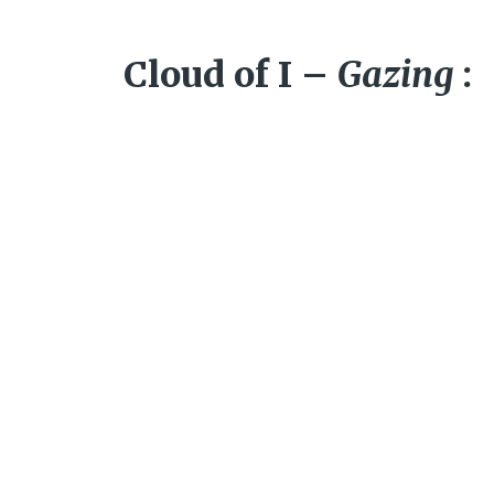
Cloud of I –
Gazing
: