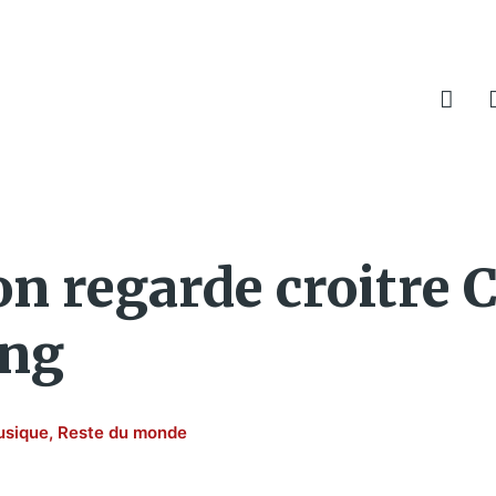
on regarde croitre C
ing
sique
,
Reste du monde