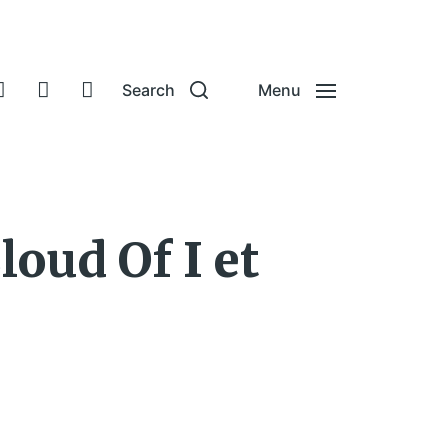
Search
Menu
loud Of I et