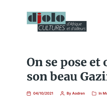
On se pose et 
son beau Gaz
04/10/2021
By
Aodren
In
Mu