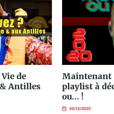
 Vie de
Maintenant 
& Antilles
playlist à d
ou… !
30/12/2020