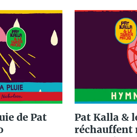
luie de Pat
Pat Kalla & 
o
réchauffent 