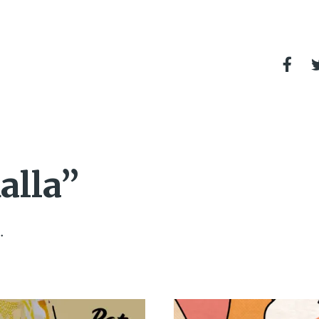
alla”
.