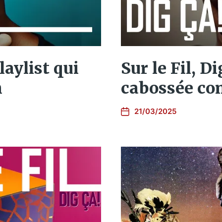
playlist qui
Sur le Fil, Di
h
cabossée co
21/03/2025