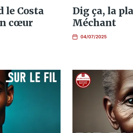
d le Costa
Dig ça, la pl
on cœur
Méchant
04/07/2025