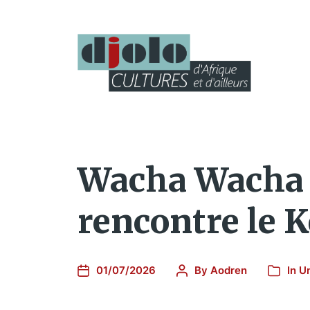
Wacha Wacha d
rencontre le 
01/07/2026
By
Aodren
In
U