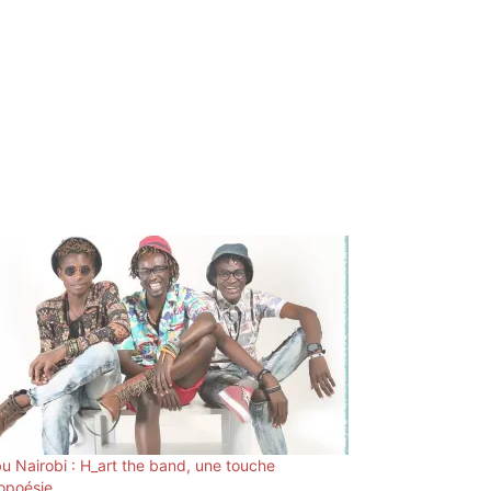
bu Nairobi : H_art the band, une touche
ropoésie