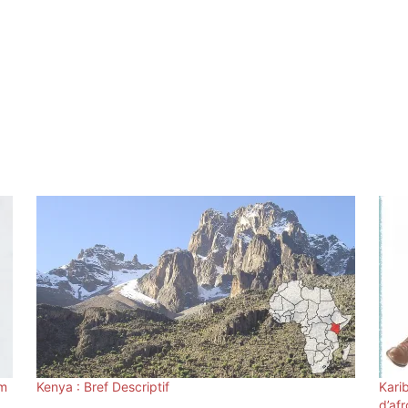
um
Kenya : Bref Descriptif
Kari
d’af