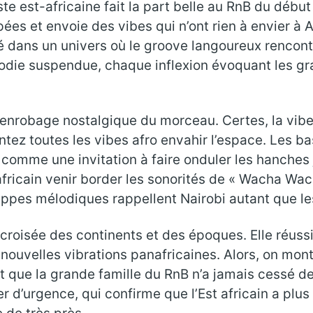
iste est-africaine fait la part belle au RnB du débu
ées et envoie des vibes qui n’ont rien à envier à 
é dans un univers où le groove langoureux rencont
élodie suspendue, chaque inflexion évoquant les gr
 l’enrobage nostalgique du morceau. Certes, la vib
ntez toutes les vibes afro envahir l’espace. Les ba
 comme une invitation à faire onduler les hanches j
-africain venir border les sonorités de « Wacha Wac
nappes mélodiques rappellent Nairobi autant que l
roisée des continents et des époques. Elle réussit
nouvelles vibrations panafricaines. Alors, on monte
t que la grande famille du RnB n’a jamais cessé d
r d’urgence, qui confirme que l’Est africain a plus