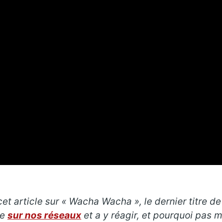
et article sur « Wacha Wacha », le dernier titre de
re
sur nos réseaux
et a y réagir, et pourquoi pas