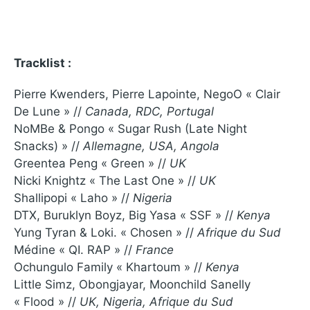
Tracklist :
Pierre Kwenders, Pierre Lapointe, NegoO « Clair
De Lune » //
Canada, RDC, Portugal
NoMBe & Pongo « Sugar Rush (Late Night
Snacks) » //
Allemagne, USA, Angola
Greentea Peng « Green » //
UK
Nicki Knightz « The Last One » //
UK
Shallipopi « Laho » //
Nigeria
DTX, Buruklyn Boyz, Big Yasa « SSF » //
Kenya
Yung Tyran & Loki. « Chosen » //
Afrique du Sud
Médine « QI. RAP » //
France
Ochungulo Family « Khartoum » //
Kenya
Little Simz, Obongjayar, Moonchild Sanelly
« Flood » //
UK, Nigeria, Afrique du Sud