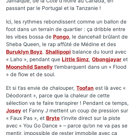
Jamaïque, de la Côte d’Ivoire au Canada, en
passant par le Portugal et la Tanzanie !
Ici, les rythmes rebondissent comme un ballon de
foot dans un terrain de quartier : ça dribble entre
les vibes bossa de
Pongo
, le dancehall brûlant de
Sheba Queen, le rap affûté de Médine et des
Buruklyn Boyz
.
Shallipopi
balance du lourd avec
« Laho », pendant que
Little Simz
,
Obongjayar
et
Moonchild Sanelly
t’embarquent dans un « Flood
» de flow et de soul.
Et si t’as envie de chalouper,
Toofan
est là avec «
Déodorant », parce que la chaleur de cette
sélection va te faire transpirer ! Pendant ce temps,
Josey
et Fanny J mettent un coup de pression sur
« Faux Pas », et
Bryte
t’invite direct sur la piste
avec « You Go Dance » – parce qu’on ne va pas se
mentir, impossible de rester immobile avec ça