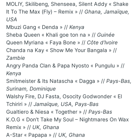
MOLIY, Skilibeng, Shenseea, Silent Addy « Shake
It To The Max (Fly) – Remix » //
Ghana, Jamaïque,
USA
Mbuzi Gang « Denda » //
Kenya
Sheba Queen « Khali goe ton na » //
Guinée
Queen Myriana « Faya Bone » //
Côte d’Ivoire
Chanda na Kay « Show Me Your Bangala » //
Zambie
Angry Panda Clan & Papa Nyosto « Pungulu » //
Kenya
Smitmeister & Its Natascha « Dagga » //
Pays-Bas,
Surinam, Dominique
Walshy Fire, DJ Fasta, Osocity Godwonder « El
Tchiriri » //
Jamaïque, USA, Pays-Bas
Gualtiero & Niesa « Together » //
Pays-Bas
K.O.G « Don’t Take My Soul – Nightmares On Wax
Remix » //
UK, Ghana
A-Star « Papapa » //
UK, Ghana