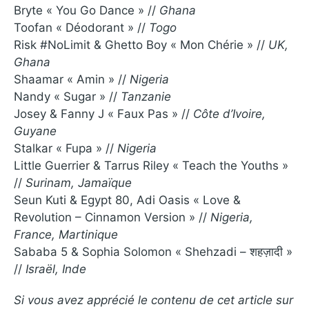
Bryte « You Go Dance » //
Ghana
Toofan « Déodorant » //
Togo
Risk #NoLimit & Ghetto Boy « Mon Chérie » //
UK,
Ghana
Shaamar « Amin » //
Nigeria
Nandy « Sugar » //
Tanzanie
Josey & Fanny J « Faux Pas » //
Côte d’Ivoire,
Guyane
Stalkar « Fupa » //
Nigeria
Little Guerrier & Tarrus Riley « Teach the Youths »
//
Surinam, Jamaïque
Seun Kuti & Egypt 80, Adi Oasis « Love &
Revolution – Cinnamon Version » //
Nigeria,
France, Martinique
Sababa 5 & Sophia Solomon « Shehzadi – शहज़ादी »
//
Israël, Inde
Si vous avez apprécié le contenu de cet article sur