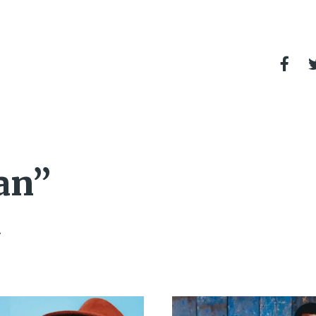
an”
.