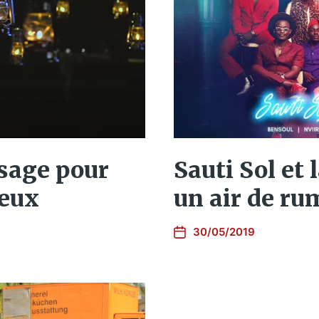
ssage pour
Sauti Sol et 
neux
un air de r
30/05/2019