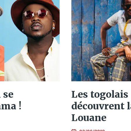
 se
Les togolais
ama !
découvrent l
Louane