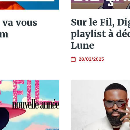
Sur le Fil, D
i va vous
playlist à dé
um
Lune
28/02/2025