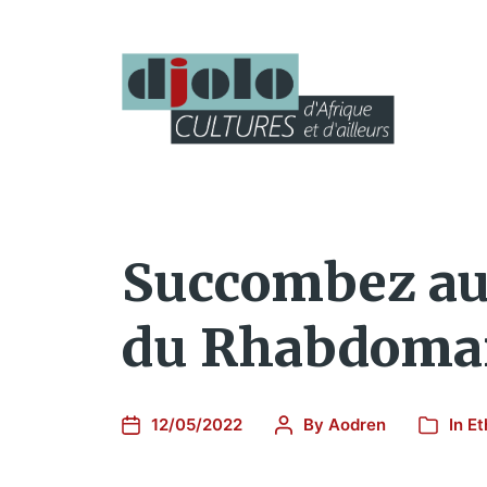
Succombez au 
du Rhabdoman
12/05/2022
By
Aodren
In
Et