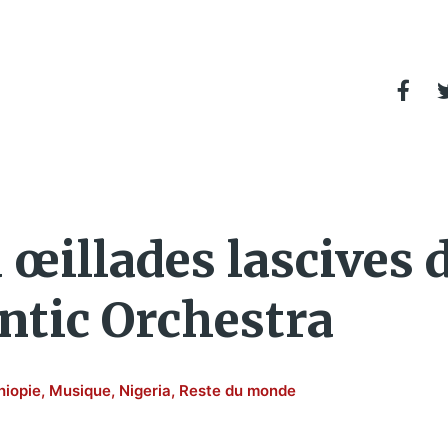
œillades lascives 
tic Orchestra
hiopie
,
Musique
,
Nigeria
,
Reste du monde