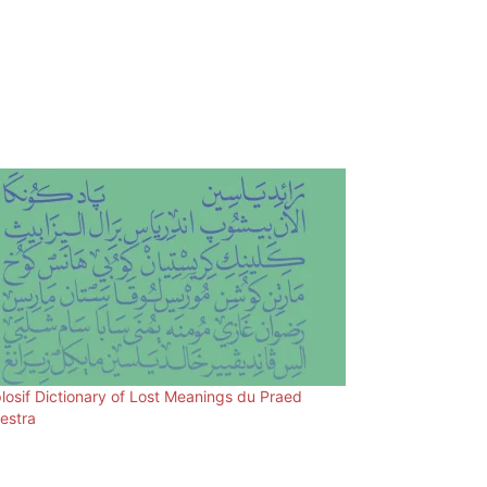
plosif Dictionary of Lost Meanings du Praed
estra