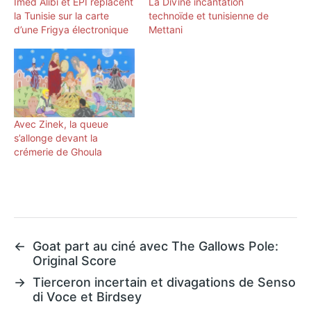
Imed Alibi et EPI replacent
La Divīne incantation
la Tunisie sur la carte
technoïde et tunisienne de
d’une Frigya électronique
Mettani
Avec Zinek, la queue
s’allonge devant la
crémerie de Ghoula
←
Goat part au ciné avec The Gallows Pole:
Original Score
→
Tierceron incertain et divagations de Senso
di Voce et Birdsey