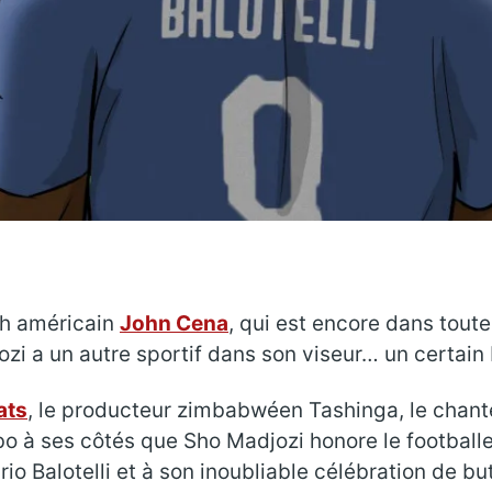
ch américain
John Cena
, qui est encore dans toute
i a un autre sportif dans son viseur… un certain Ba
ats
, le producteur zimbabwéen Tashinga, le chant
bo à ses côtés que Sho Madjozi honore le footballeu
io Balotelli et à son inoubliable célébration de but