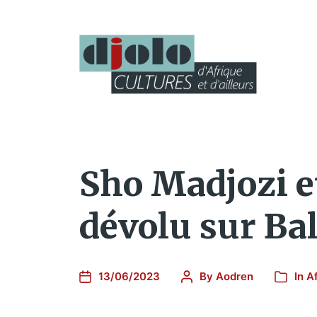
Sho Madjozi e
dévolu sur Bal
13/06/2023
By
Aodren
In
A