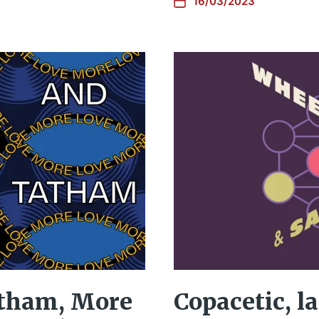
16/03/2023
atham, More
Copacetic, l