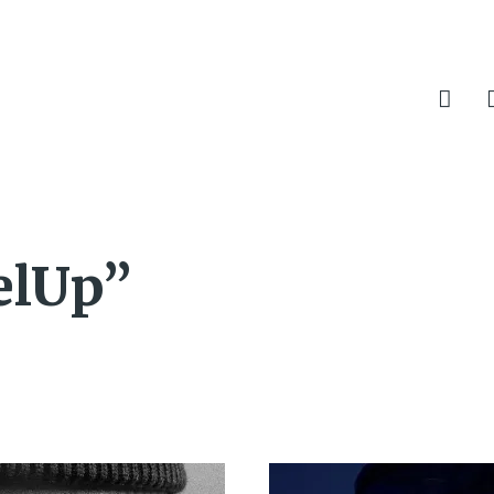
elUp”