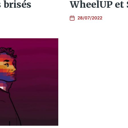
 brisés
WheelUP et 
28/07/2022