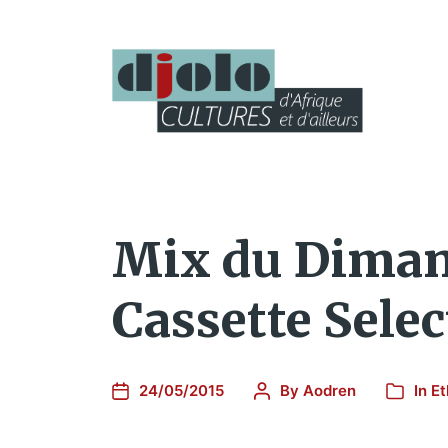
Mix du Dimanc
Cassette Selec
24/05/2015
By
Aodren
In
Et