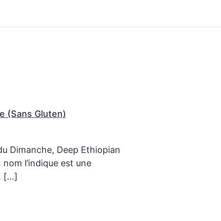
rée (Sans Gluten)
x du Dimanche, Deep Ethiopian
 nom l’indique est une
, […]