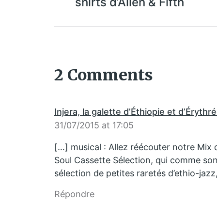
shirts d’Allen & Fifth
2 Comments
Injera, la galette d’Éthiopie et d’Éryth
31/07/2015 at 17:05
[…] musical : Allez réécouter notre Mi
Soul Cassette Sélection, qui comme son
sélection de petites raretés d’ethio-jazz
Répondre