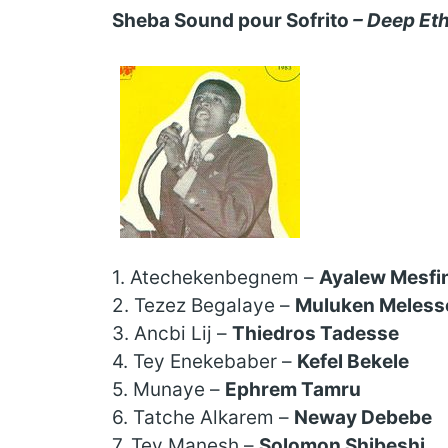
Sheba Sound pour Sofrito
– Deep Eth
1. Atechekenbegnem
–
Ayalew Mesfi
2.
Tezez Begalaye
–
Muluken Meless
3.
Ancbi Lij
–
Thiedros Tadesse
4.
Tey Enekebaber
–
Kefel Bekele
5.
Munaye
–
Ephrem Tamru
6.
Tatche Alkarem
–
Neway Debebe
7.
Tey Manesh
–
Solomon Shibeshi