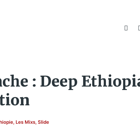
he : Deep Ethiopi
tion
hiopie
,
Les Mixs
,
Slide