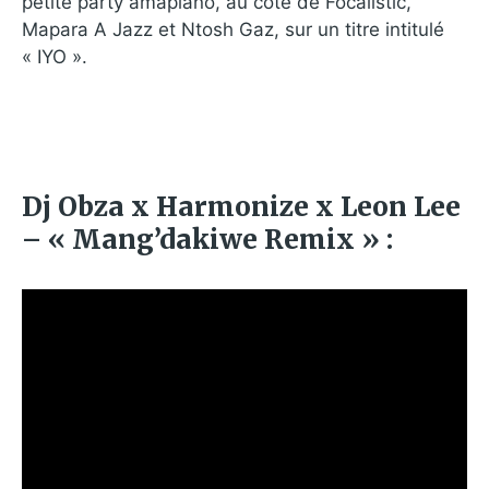
petite party amapiano, au côté de Focalistic,
Mapara A Jazz et Ntosh Gaz, sur un titre intitulé
« IYO ».
Dj Obza x Harmonize x Leon Lee
– « Mang’dakiwe Remix » :