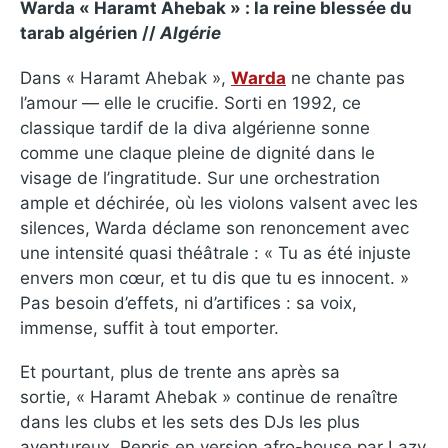
Warda « Haramt Ahebak » : la reine blessée du
tarab algérien //
Algérie
Dans « Haramt Ahebak »,
Warda
ne chante pas
l’amour — elle le crucifie. Sorti en 1992, ce
classique tardif de la diva algérienne sonne
comme une claque pleine de dignité dans le
visage de l’ingratitude. Sur une orchestration
ample et déchirée, où les violons valsent avec les
silences, Warda déclame son renoncement avec
une intensité quasi théâtrale : « Tu as été injuste
envers mon cœur, et tu dis que tu es innocent. »
Pas besoin d’effets, ni d’artifices : sa voix,
immense, suffit à tout emporter.
Et pourtant, plus de trente ans après sa
sortie, « Haramt Ahebak » continue de renaître
dans les clubs et les sets des DJs les plus
aventureux. Repris en version afro-house par Lazy