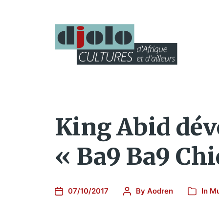
King Abid dévo
« Ba9 Ba9 Chi
07/10/2017
By
Aodren
In
Mu