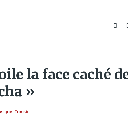
ile la face caché de
cha »
sique
,
Tunisie