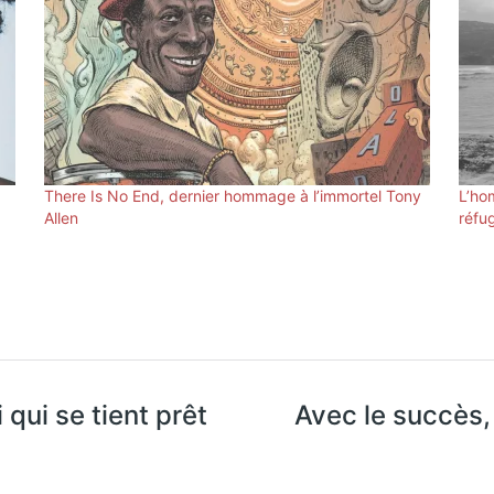
There Is No End, dernier hommage à l’immortel Tony
L’ho
Allen
réfu
qui se tient prêt
Avec le succès,