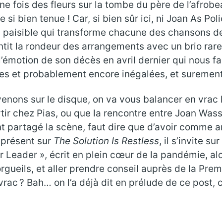
e fois des fleurs sur la tombe du père de l’afrobe
si bien tenue ! Car, si bien sûr ici, ni Joan As Po
eu paisible qui transforme chacune des chansons 
t la rondeur des arrangements avec un brio rare, 
l’émotion de son décès en avril dernier qui nous fai
des et probablement encore inégalées, et surement
venons sur le disque, on va vous balancer en vrac 
ir chez Pias, ou que la rencontre entre Joan Wasse
s ont partagé la scène, faut dire que d’avoir com
t présent sur
The Solution Is Restless
, il s’invite s
r Leader », écrit en plein cœur de la pandémie, al
orgueils, et aller prendre conseil auprès de la Pr
ac ? Bah… on l’a déjà dit en prélude de ce post, ca