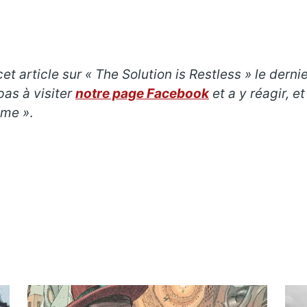
et article sur « The Solution is Restless » le der
pas à visiter
notre page Facebook
et a y réagir, 
ime »
.