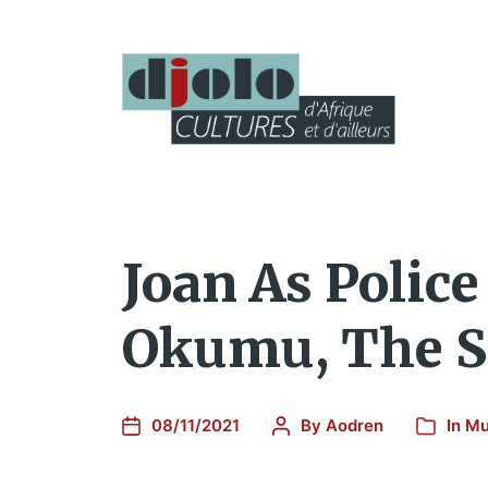
Joan As Polic
Okumu, The So
08/11/2021
By
Aodren
In
Mu