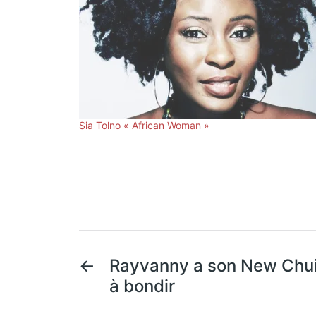
Sia Tolno « African Woman »
←
Rayvanny a son New Chui 
à bondir