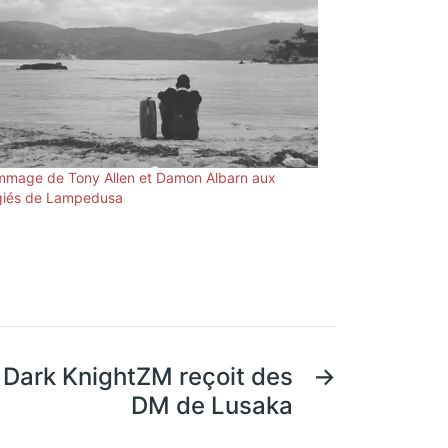
mmage de Tony Allen et Damon Albarn aux
giés de Lampedusa
 Dark KnightZM reçoit des
→
DM de Lusaka