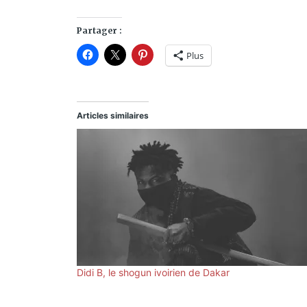
Partager :
Plus
Articles similaires
Didi B, le shogun ivoirien de Dakar