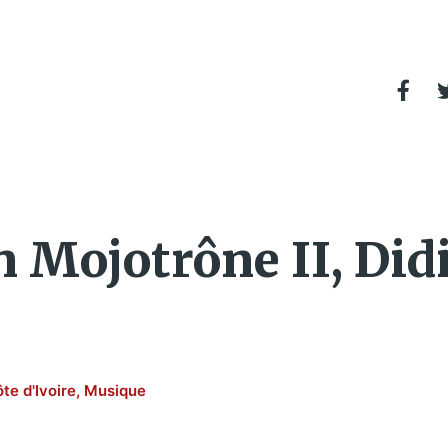
 Mojotrône II, Didi
te d'Ivoire
,
Musique