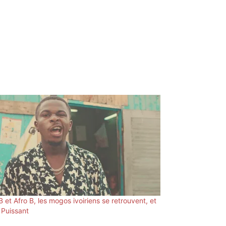
B et Afro B, les mogos ivoiriens se retrouvent, et
t Puissant