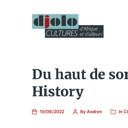
Du haut de son
History
10/06/2022
By
Aodren
In
Cô