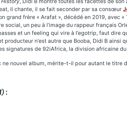
e
History
, Didi B montre toutes les facettes de son 
eat, il chante, il se fait seconder par sa consœur
J
on grand frère « Arafat », décédé en 2019, avec « 
social, un peu à l’image du rappeur français Orles
basses et un feeling qui vire à l’egotrip, faut dire
 et producteur n’est autre que Booba, Didi B ains
s signatures de 92iAfrica, la division africaine du
 ne nouvel album, mérite-t-il pour autant le titre d
I)
: