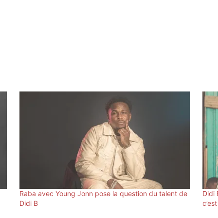
Raba avec Young Jonn pose la question du talent de
Didi 
Didi B
c’es