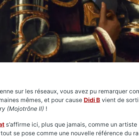
irienne sur les réseaux, vous avez pu remarquer co
semaines mêmes, et pour cause
Didi B
vient de sort
ry (Mojotrône II)
!
at
s’affirme ici, plus que jamais, comme un artiste 
tout se pose comme une nouvelle référence du rap 