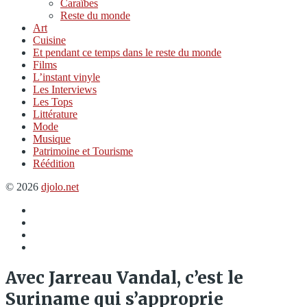
Caraïbes
Reste du monde
Art
Cuisine
Et pendant ce temps dans le reste du monde
Films
L’instant vinyle
Les Interviews
Les Tops
Littérature
Mode
Musique
Patrimoine et Tourisme
Réédition
© 2026
djolo.net
Élément
du
Twitter
menu
Insta
Spotify
Avec Jarreau Vandal, c’est le
Suriname qui s’approprie