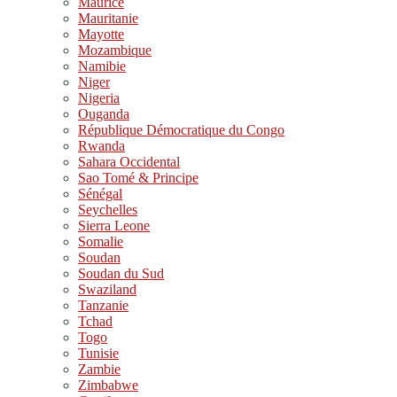
Maurice
Mauritanie
Mayotte
Mozambique
Namibie
Niger
Nigeria
Ouganda
République Démocratique du Congo
Rwanda
Sahara Occidental
Sao Tomé & Principe
Sénégal
Seychelles
Sierra Leone
Somalie
Soudan
Soudan du Sud
Swaziland
Tanzanie
Tchad
Togo
Tunisie
Zambie
Zimbabwe