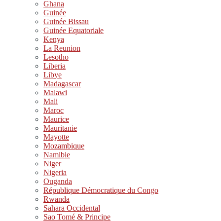
Ghana
Guinée
Guinée Bissau
Guinée Equatoriale
Kenya
La Reunion
Lesotho
Liberia
Libye
Madagascar
Malawi
Mali
Maroc
Maurice
Mauritanie
Mayotte
Mozambique
Namibie
Niger
Nigeria
Ouganda
République Démocratique du Congo
Rwanda
Sahara Occidental
Sao Tomé & Principe