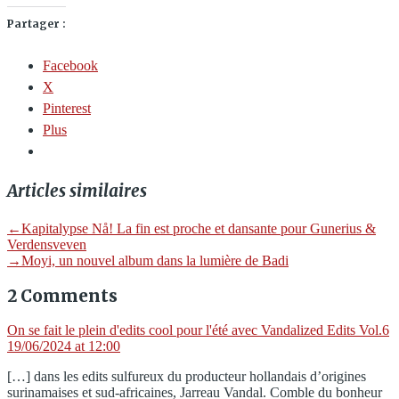
Partager :
Facebook
X
Pinterest
Plus
Articles similaires
Navigation
Previous
←
Kapitalypse N​å​! La fin est proche et dansante pour Gunerius &
post:
Verdensveven
de
Next
→
Moyi, un nouvel album dans la lumière de Badi
post:
l’article
2 Comments
s
On se fait le plein d'edits cool pour l'été avec Vandalized Edits Vol​.​6
19/06/2024 at 12:00
[…] dans les edits sulfureux du producteur hollandais d’origines
surinamaises et sud-africaines, Jarreau Vandal. Comble du bonheur