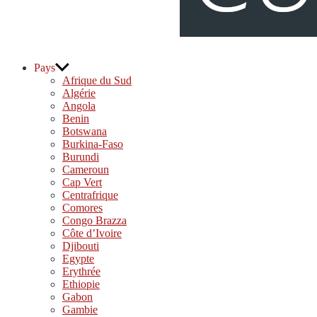
djolo.net
Pays
Afrique du Sud
Algérie
Angola
Benin
Botswana
Burkina-Faso
Burundi
Cameroun
Cap Vert
Centrafrique
Comores
Congo Brazza
Côte d’Ivoire
Djibouti
Egypte
Erythrée
Ethiopie
Gabon
Gambie