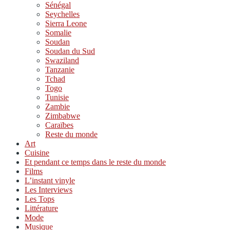
Sénégal
Seychelles
Sierra Leone
Somalie
Soudan
Soudan du Sud
Swaziland
Tanzanie
Tchad
Togo
Tunisie
Zambie
Zimbabwe
Caraïbes
Reste du monde
Art
Cuisine
Et pendant ce temps dans le reste du monde
Films
L’instant vinyle
Les Interviews
Les Tops
Littérature
Mode
Musique