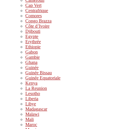
Cameroun
Cap Vert
Centrafrique
Comores
Congo Brazza
Côte d’Ivoire
Djibouti
Egypte
Erythrée
Ethiopie
Gabon
Gambie
Ghana
Guinée
Guinée Bissau
Guinée Equatoriale
Kenya
La Reunion
Lesotho
Liberia
Libye
Madagascar
Malawi
Mali
Maroc