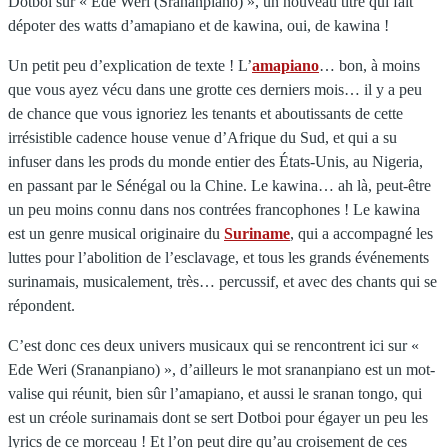
Dotboi sur « Ede Weri (Srananpiano) », un nouveau titre qui fait
dépoter des watts d’amapiano et de kawina, oui, de kawina !
Un petit peu d’explication de texte ! L’
amapiano
… bon, à moins
que vous ayez vécu dans une grotte ces derniers mois… il y a peu
de chance que vous ignoriez les tenants et aboutissants de cette
irrésistible cadence house venue d’Afrique du Sud, et qui a su
infuser dans les prods du monde entier des États-Unis, au Nigeria,
en passant par le Sénégal ou la Chine. Le kawina… ah là, peut-être
un peu moins connu dans nos contrées francophones ! Le kawina
est un genre musical originaire du
Suriname
, qui a accompagné les
luttes pour l’abolition de l’esclavage, et tous les grands événements
surinamais, musicalement, très… percussif, et avec des chants qui se
répondent.
C’est donc ces deux univers musicaux qui se rencontrent ici sur «
Ede Weri (Srananpiano) », d’ailleurs le mot srananpiano est un mot-
valise qui réunit, bien sûr l’amapiano, et aussi le sranan tongo, qui
est un créole surinamais dont se sert Dotboi pour égayer un peu les
lyrics de ce morceau ! Et l’on peut dire qu’au croisement de ces