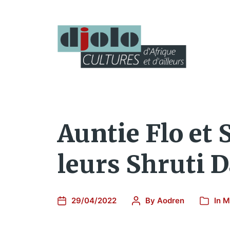
Auntie Flo et
leurs Shruti 
29/04/2022
By
Aodren
In
M