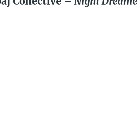
aj Collective –
Night Dreamer D