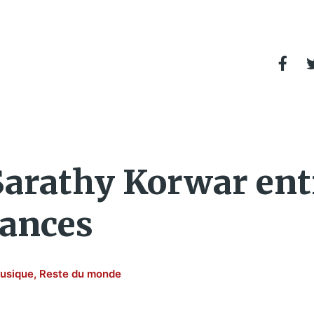
 Sarathy Korwar en
Dances
usique
,
Reste du monde