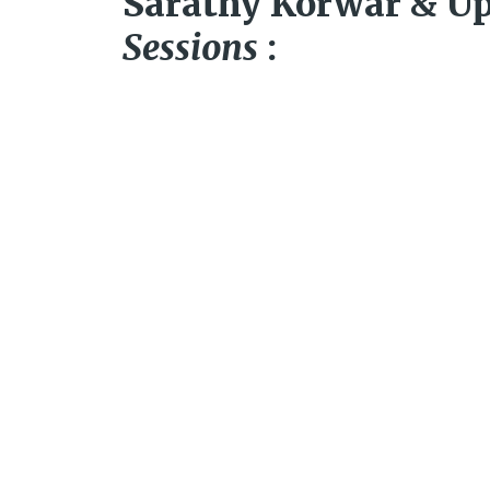
Sarathy Korwar & Up
Sessions
: