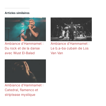
Articles similaires
Ambiance d’Hammamet :
Ambiance d’Hammamet :
Du rock et de la danse
Le b.a-ba cubain de Los
avec Wust El-Balad
Van Van
Ambiance d’Hammamet :
Catedral, flamenco et
striptease mystique