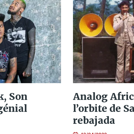
k, Son
Analog Afric
génial
l’orbite de 
rebajada