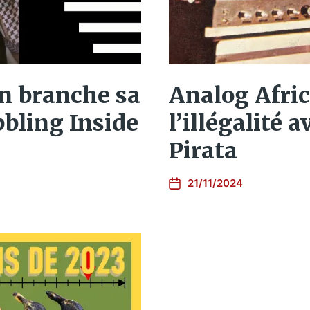
 branche sa
Analog Afri
bbling Inside
l’illégalité 
Pirata
21/11/2024