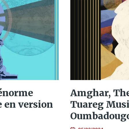
’énorme
Amghar, The
e en version
Tuareg Musi
Oumbadoug