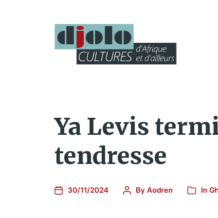
Ya Levis term
tendresse
30/11/2024
By
Aodren
In
G