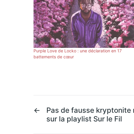
Purple Love de Locko : une déclaration en 17
battements de cœur
←
Pas de fausse kryptonite 
sur la playlist Sur le Fil