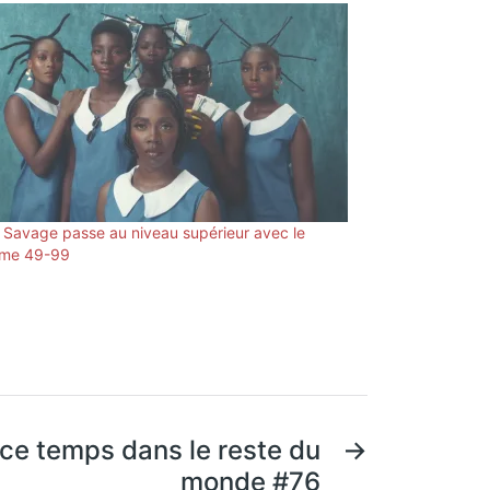
 Savage passe au niveau supérieur avec le
ime 49-99
ce temps dans le reste du
→
monde #76