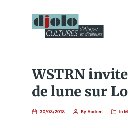
WSTRN invite 
de lune sur L
30/03/2018
By
Aodren
In
M