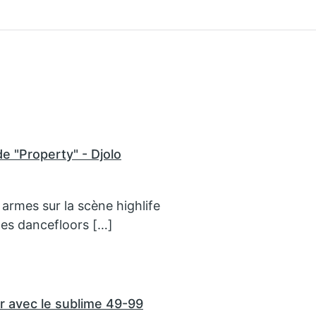
de "Property" - Djolo
s armes sur la scène highlife
les dancefloors […]
r avec le sublime 49-99