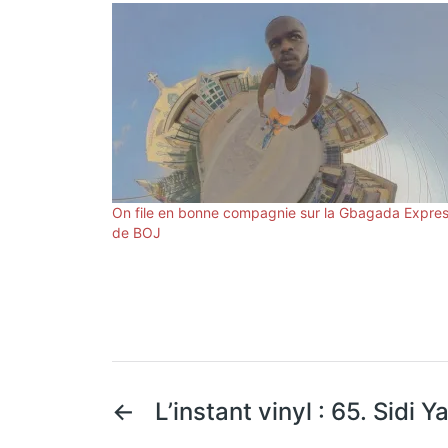
On file en bonne compagnie sur la Gbagada Expre
de BOJ
←
L’instant vinyl : 65. Sidi 