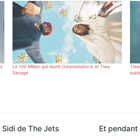
ss
Le 100 Million qui réunit Odumodublvck et Tiwa
Tiwa
Savage
subl
Ya Sidi de The Jets
Et pendant 