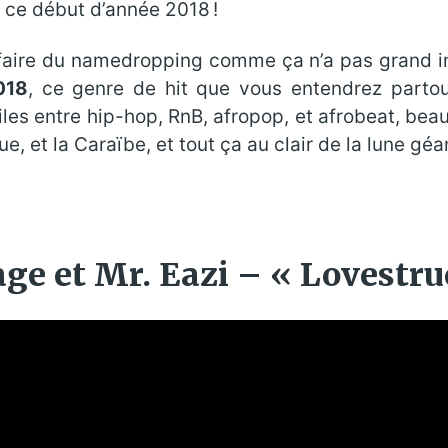
 ce début d’année 2018 !
faire du namedropping comme ça n’a pas grand intér
018
, ce genre de hit que vous entendrez partou
tiles entre hip-hop, RnB, afropop, et afrobeat, bea
ue, et la Caraïbe, et tout ça au clair de la lune g
e et Mr. Eazi – « Lovestruc