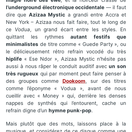
l’underground électronique occidentale
— il faut
dire que
Azizaa Mystic
a grandi entre Accra et
New York – Azizaa nous fait faire, tout le long de
ce
Vodua
, un grand écart entre les styles. En
quittant les rythmes
autant festifs que
minimalistes
de titre comme « Guede Party », ou
le délicieusement rétro refrain vocodé du très
hiplife
« Ese Ndor », Azizaa Mystic n’hésite pas
aussi à nous râper le conduit auditif avec
un son
très rugueux
qui par moment peut faire penser à
des groupes comme
Dookoom
, sur des titres
comme l’éponyme « Vodua », avant de nous
cueillir avec « Money » qui, derrière les denses
nappes de synthés qui l’entourent, cache un
refrain digne d’un
hymne punk-pop
.
Mais plutôt que des mots, laissons place à la
musique, et considérez de ce disque comme une