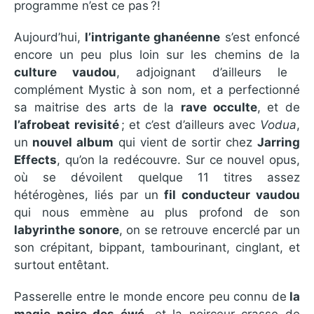
programme n’est ce pas ?!
Aujourd’hui,
l’intrigante ghanéenne
s’est enfoncé
encore un peu plus loin sur les chemins de la
culture vaudou
, adjoignant d’ailleurs le
complément Mystic à son nom, et a perfectionné
sa maitrise des arts de la
rave occulte
, et de
l’afrobeat revisité
; et c’est d’ailleurs avec
Vodua
,
un
nouvel album
qui vient de sortir chez
Jarring
Effects
, qu’on la redécouvre. Sur ce nouvel opus,
où se dévoilent quelque 11 titres assez
hétérogènes, liés par un
fil conducteur vaudou
qui nous emmène au plus profond de son
labyrinthe sonore
, on se retrouve encerclé par un
son crépitant, bippant, tambourinant, cinglant, et
surtout entêtant.
Passerelle entre le monde encore peu connu de
la
magie noire des éwé
, et la noirceur crasse de