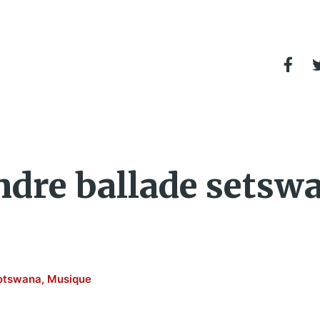
endre ballade setsw
otswana
,
Musique