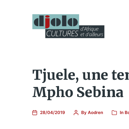
Tjuele, une t
Mpho Sebina
28/04/2019
By
Aodren
In
B