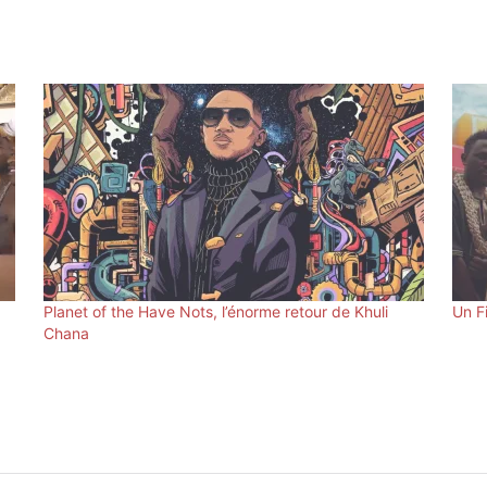
Planet of the Have Nots, l’énorme retour de Khuli
Un F
Chana