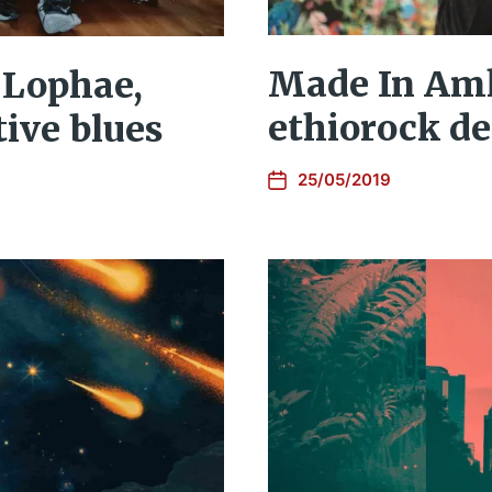
Made In Amh
 Lophae,
ethiorock de 
tive blues
25/05/2019