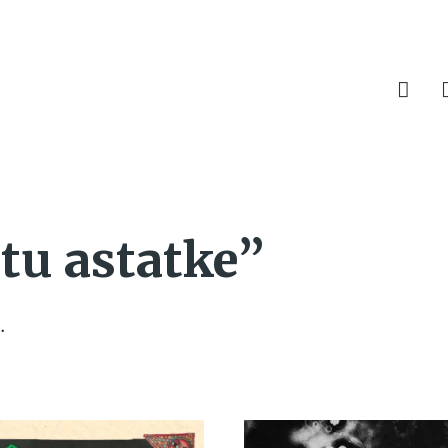
tu astatke”
.