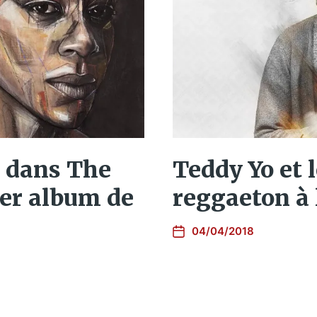
r dans The
Teddy Yo et 
ier album de
reggaeton à 
04/04/2018