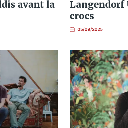
dis avant la
Langendorf U
crocs
05/09/2025