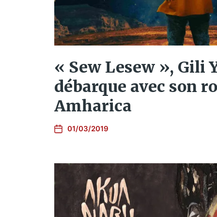
« Sew Lesew », Gili 
débarque avec son r
Amharica
01/03/2019