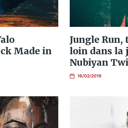
Yalo
Jungle Run, 
ock Made in
loin dans la
Nubiyan Twi
16/02/2019