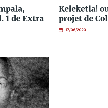
mpala,
Keleketla! o
. 1 de Extra
projet de Co
17/06/2020