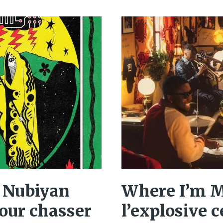
 Nubiyan
Where I’m M
our chasser
l’explosive 