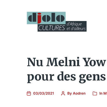
Nu Melni Yow 
pour des gen
03/03/2021
By
Aodren
In
M