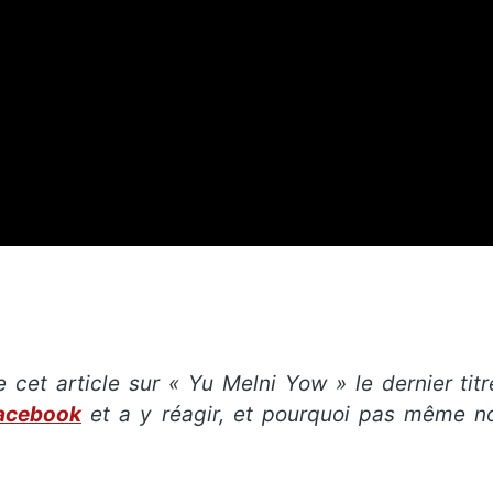
e cet article sur « Yu Melni Yow
» le dernier tit
facebook
et a y réagir, et pourquoi pas même n