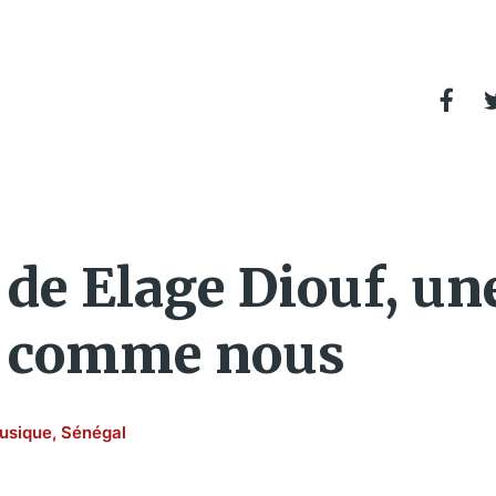
de Elage Diouf, u
s comme nous
usique
,
Sénégal