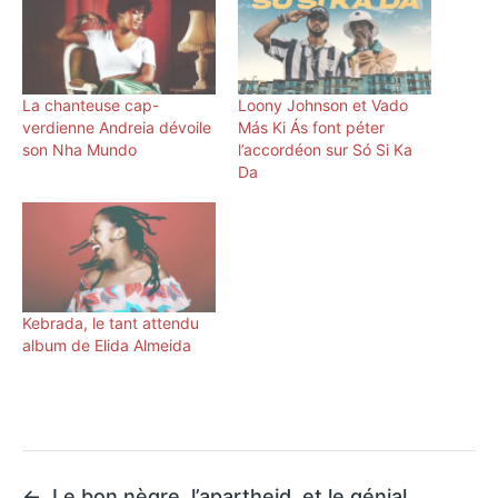
La chanteuse cap-
Loony Johnson et Vado
verdienne Andreia dévoile
Más Ki Ás font péter
son Nha Mundo
l’accordéon sur Só Si Ka
Da
Kebrada, le tant attendu
album de Elida Almeida
←
Le bon nègre, l’apartheid, et le génial