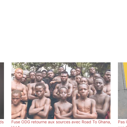
ds
Fuse ODG retourne aux sources avec Road To Ghana,
Pas 