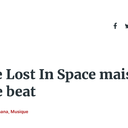
 Lost In Space ma
e beat
hana
,
Musique