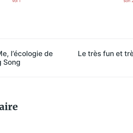
Vol 1
son 
e, l’écologie de
Le très fun et t
g Song
aire