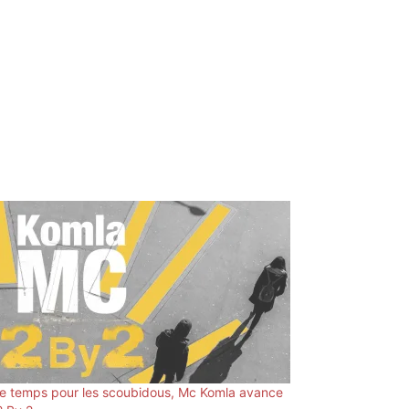
le temps pour les scoubidous, Mc Komla avance