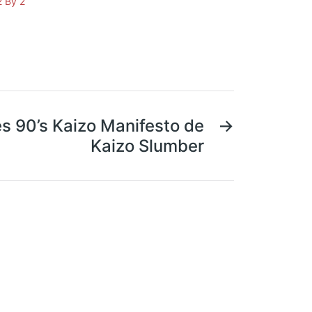
2 By 2
rès 90’s Kaizo Manifesto de
→
Kaizo Slumber