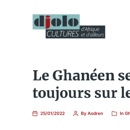
Le Ghanéen se
toujours sur l
25/01/2022
By
Aodren
In
G